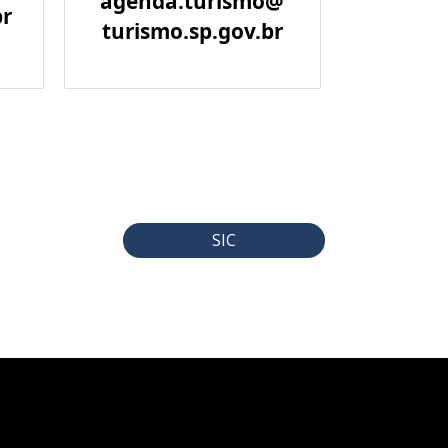
agenda.turismo@
br
turismo.sp.gov.br
SIC