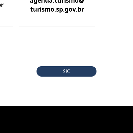
agenda.turismo@
br
turismo.sp.gov.br
SIC