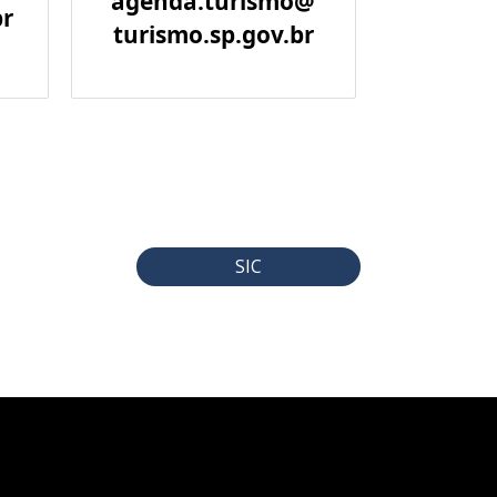
agenda.turismo@
br
turismo.sp.gov.br
SIC