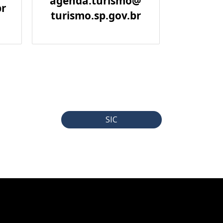
agenda.turismo@
br
turismo.sp.gov.br
SIC