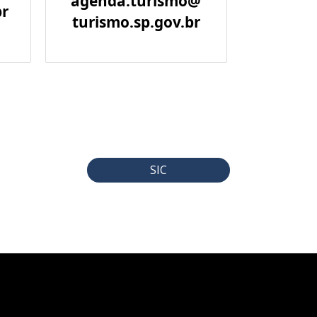
agenda.turismo@
br
turismo.sp.gov.br
SIC