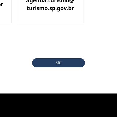
agenda.turismo@
br
turismo.sp.gov.br
SIC