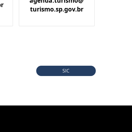
agenda.turismo@
br
turismo.sp.gov.br
SIC