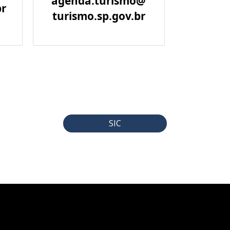
agenda.turismo@
br
turismo.sp.gov.br
SIC